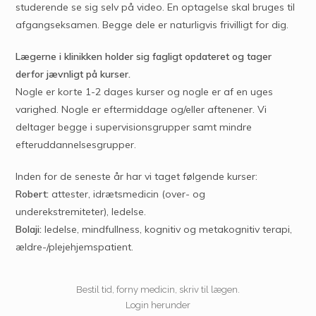
studerende se sig selv på video. En optagelse skal bruges til
afgangseksamen. Begge dele er naturligvis frivilligt for dig.
Lægerne i klinikken holder sig fagligt opdateret og tager
derfor jævnligt på kurser.
Nogle er korte 1-2 dages kurser og nogle er af en uges
varighed. Nogle er eftermiddage og/eller aftenener. Vi
deltager begge i supervisionsgrupper samt mindre
efteruddannelsesgrupper.
Inden for de seneste år har vi taget følgende kurser:
Robert:
attester, idrætsmedicin (over- og
underekstremiteter), ledelse.
Bolaji:
ledelse, mindfullness, kognitiv og metakognitiv terapi,
ældre-/plejehjemspatient.
Bestil tid, forny medicin, skriv til lægen.
Login herunder