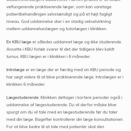
velfungerende praktiserende læger, som kan varetage
patientbehandlingen selvstændigt og på et højt fagligt
niveau. God uddannelse sker i en stadig vekselvirkning
mellem uddannelseslægen og tutorlægen i klinikken.
En KBU læge
er således uddannet læge og ikke studerende.
Ansatte i KBU forløb svarer til det der tidligere blev kaldt
turnus. KBU lægen er i klinikken i 6 måneder.
Introlæge
er en læge der er færdig med sin KBU periode og
har søgt videre til at blive praktiserende læge. Introlægen er i
klinikken 6 måneder.
Lægestuderende
: Klinikken deltager i kortere perioder også i
uddannelse af lægestuderende. Du vil derfor måske blive
spurgt om du vil tale med en lægestuderende før du taler
med din læge. Bagefter kontrollerer din læge konsultationen.
For at blive bedre til at tale med patienter skal den