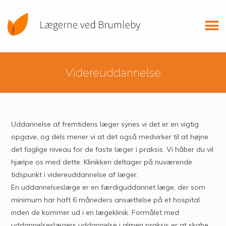
Videreuddannelse
Uddannelse af fremtidens læger synes vi det er en vigtig
opgave, og dels mener vi at det også medvirker til at højne
det faglige niveau for de faste læger i praksis. Vi håber du vil
hjælpe os med dette. Klinikken deltager på nuværende
tidspunkt i videreuddannelse af læger.
En uddannelseslæge er en færdiguddannet læge, der som
minimum har haft 6 måneders ansættelse på et hospital
inden de kommer ud i en lægeklinik. Formålet med
uddannelseslægers uddannelse i almen praksis er at skabe